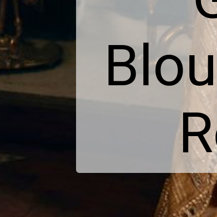
Blou
R