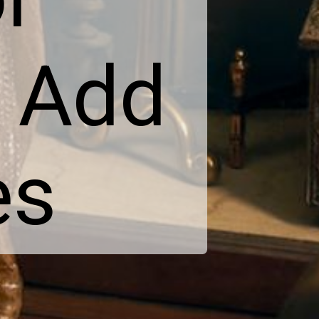
t Add
es