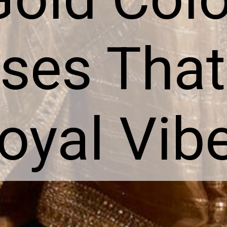
ses Tha
oyal Vib